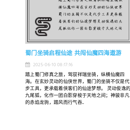
蜀门坐骑启程仙途 共闯仙魔四海遨游
2025-06-10 08:17:16
踏上蜀门修真之旅，驾驭祥瑞坐骑，纵横仙魔四
海。在玄妙灵动的仙侠世界，蜀门的坐骑不仅是代
步工具，更承载着侠客们的仙途梦想。 灵动俊逸
九尾狐，化作一团白影穿梭于天地之间；神骏非凡
的赤焰龙驹，踏风而行气吞...