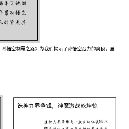
码 孙悟空制霸之路》为我们揭示了孙悟空战力的奥秘，展