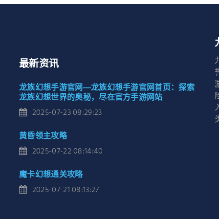
最新资讯
龙族幻想手游官网—龙族幻想手游官网首页：探索
龙族幻想世界的奥秘，尽在官方手游网站
2025-07-23 08:29:23
黄昏领主攻略
2025-07-22 08:14:40
魔卡幻想通关攻略
2025-07-21 08:13:27