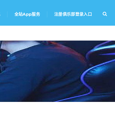
化
全站app服务
注册俱乐部登录入口