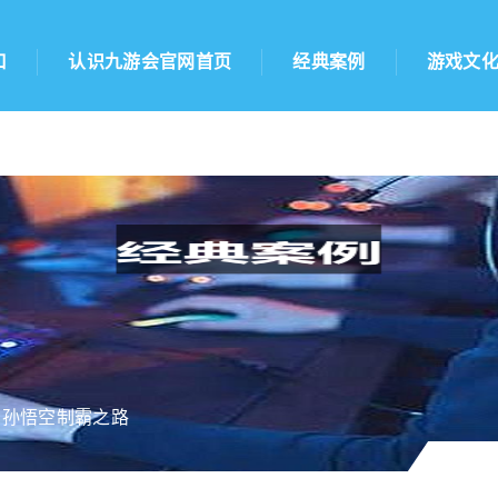
口
认识九游会官网首页
经典案例
游戏文
 孙悟空制霸之路