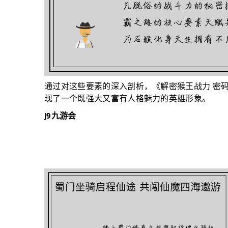
通过对这些要素的深入剖析，《解密猴王战力 密
现了一个既强大又富有人格魅力的英雄形象。
j9九游会