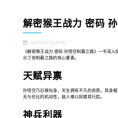
解密猴王战力 密码 
2025-06-11 12:47:36
《解密猴王战力 密码 孙悟空制霸之路》一书深
示了他制霸之路的核心要素。
天赋异禀
孙悟空乃石猴化身，天生拥有不凡的资质。其身躯
无与伦比的机动性，敌人难以捉摸其行踪。
神兵利器