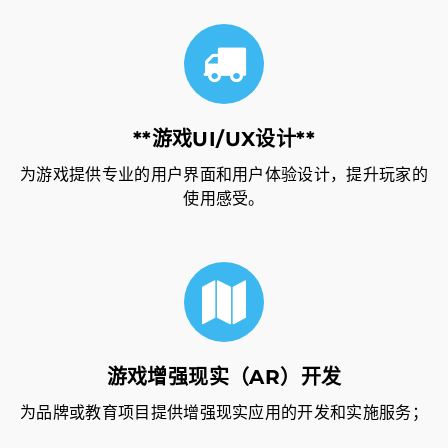
**游戏UI/UX设计**
为游戏提供专业的用户界面和用户体验设计，提升玩家的
使用感受。
游戏增强现实（AR）开发
为品牌或教育项目提供增强现实应用的开发和实施服务；