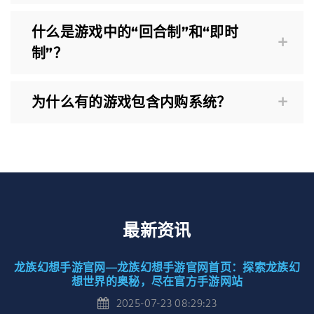
什么是游戏中的“回合制”和“即时
制”？
为什么有的游戏包含内购系统？
最新资讯
龙族幻想手游官网—龙族幻想手游官网首页：探索龙族幻
想世界的奥秘，尽在官方手游网站
2025-07-23 08:29:23