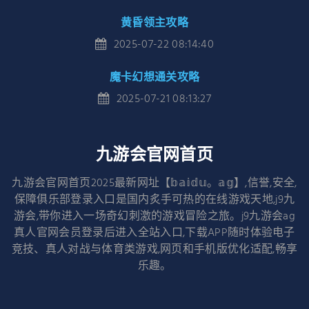
黄昏领主攻略
2025-07-22 08:14:40
魔卡幻想通关攻略
2025-07-21 08:13:27
九游会官网首页
九游会官网首页2025最新网址【𝕓𝕒𝕚𝕕𝕦。𝕒𝕘】,信誉,安全,
保障俱乐部登录入口是国内炙手可热的在线游戏天地,j9九
游会,带你进入一场奇幻刺激的游戏冒险之旅。j9九游会ag
真人官网会员登录后进入全站入口,下载APP随时体验电子
竞技、真人对战与体育类游戏,网页和手机版优化适配,畅享
乐趣。