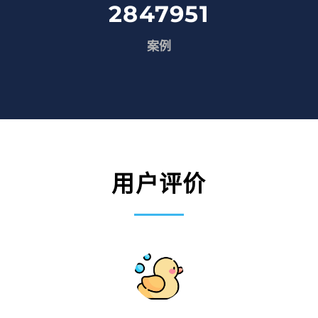
2847951
案例
用户评价