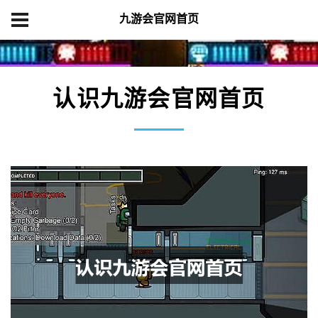
九游会官网首页
首页
About Us
认识九游会官网首页